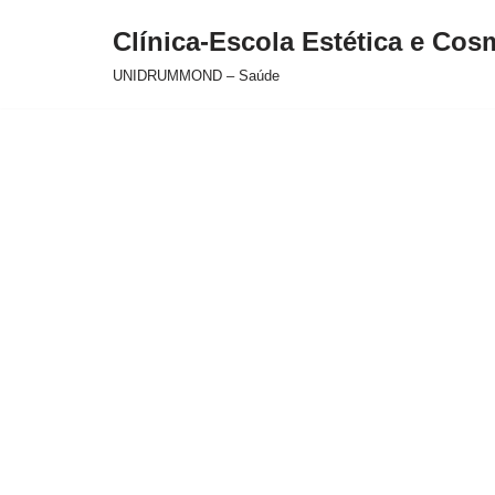
Clínica-Escola Estética e Cos
Pular
UNIDRUMMOND – Saúde
para
o
conteúdo